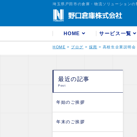
埼玉県戸田市の倉庫・物流ソリューションの
HOME
サービス一覧
HOME
>
ブログ
>
採用
>
高校生企業説明会
最近の記事
Post
年始のご挨拶
年末のご挨拶