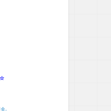
☆
明会。