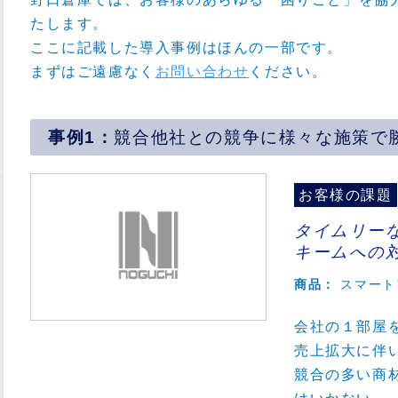
たします。
ここに記載した導入事例はほんの一部です。
まずはご遠慮なく
お問い合わせ
ください。
競合他社との競争に様々な施策で
お客様の課題
タイムリー
キームへの
商品：
スマート
会社の１部屋
売上拡大に伴
競合の多い商