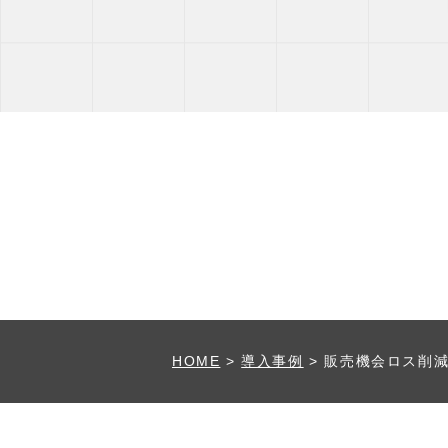
HOME
>
導入事例
>
販売機会ロス削