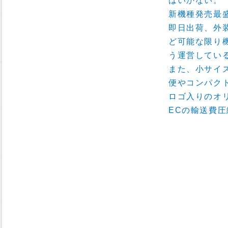
はいかない。
新機種発売最
即日出荷、外
ど可能な限り
う運営してい
また、小サイ
便やコンパク
ロゴ入りのオ
ECの輸送費