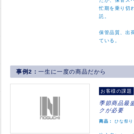
たが、保管ス
忙期を乗り切
託。
保管品質、出
ている。
一生に一度の商品だから
お客様の課題
季節商品最
クが必要
商品：
ひな祭り